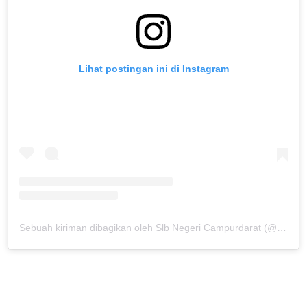
Lihat postingan ini di Instagram
Sebuah kiriman dibagikan oleh Slb Negeri Campurdarat (@slbncampurdarat)