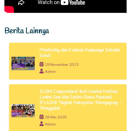
Berita Lainnya
Monitoring dan Evaluasi Kampanye Sekolah
Sehat
18 November 2023
Admin
SLBN Campurdarat Ikuti Seleksi Festival
Lomba Seni dan Sastra Siswa Nasional
(FLS2N) Tingkat Kabupaten Tulungagung -
Trenggalek
28 Mei 2025
Admin