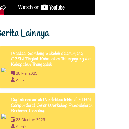
erita Lainnya
Prestasi Gemilang Sekolah dalam Ajang
O2SN Tingkat Kabupaten Tulungagung dan
Kabupaten Trenggalek
28 Mei 2025
Admin
Digitalisasi untuk Pendidikan Inklusif: SLBN
Campurdarat Gelar Workshop Pembelajaran
Berbasis Teknologi
23 Oktober 2025
Admin