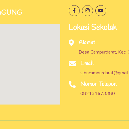
AGUNG
Lokasi Sekolah
Alamat
Desa Campurdarat, Kec.
Email
slbncampurdarat@gmail
Nomor Telepon
082131673380