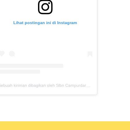
Lihat postingan ini di Instagram
Sebuah kiriman dibagikan oleh Slbn Campurdarat (@slbncampurdarat)