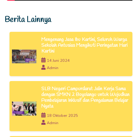
Berita Lainnya
Mengenang Jasa Ibu Kartini, Seluruh Warga
Sekolah Antusias Mengikuti Peringatan Hari
Kartini
14 Juni 2024
Admin
SLB Negeri Campurdarat Jalin Kerja Sama
dengan SMKN 2 Boyolangu untuk Wujudkan
Pembelajaran Inklusif dan Pengalaman Belajar
Nyata
18 Oktober 2025
Admin